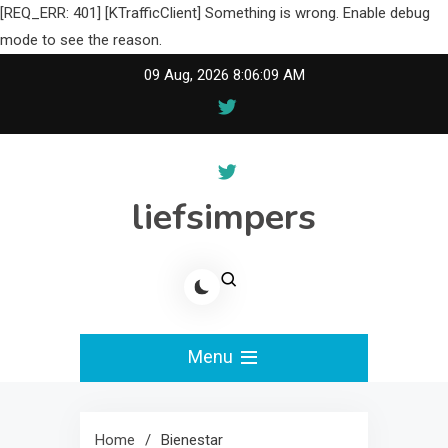
[REQ_ERR: 401] [KTrafficClient] Something is wrong. Enable debug
mode to see the reason.
Skip
09 Aug, 2026
8:06:10 AM
to
content
liefsimpers
Menu
Home
Bienestar