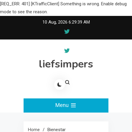
[REQ_ERR: 401] [KTrafficClient] Something is wrong. Enable debug
mode to see the reason.
Skip
10 Aug, 2026
6:29:40 AM
to
content
liefsimpers
Menu
Home
Bienestar